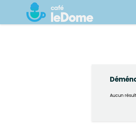
Démén
Aucun résult